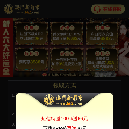
领取方式
请您先下载手机APP进行注册或去官网注册：
点击下载APP
点击注册
或
注册好后到当前页面输入
手机号码 - 游戏账号
短信特邀100%送66元
点击
获取验证码
，收到验证码后
填入手机验证码栏位
下载APP必
再送
26元